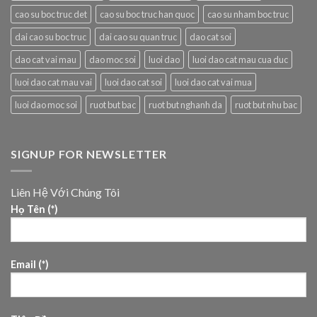
cao su boc truc det
cao su boc truc han quoc
cao su nham boc truc
dai cao su boc truc
dai cao su quan truc
dao cat soi
dao cat vai mau
dao moc soi
luoi dao
luoi dao cat mau cua duc
luoi dao cat mau vai
luoi dao cat soi
luoi dao cat vai mua
luoi dao moc soi
ruot but bac
ruot but nghanh da
ruot but nhu bac
SIGNUP FOR NEWSLETTER
Liên Hệ Với Chúng Tôi
Họ Tên (*)
Email (*)