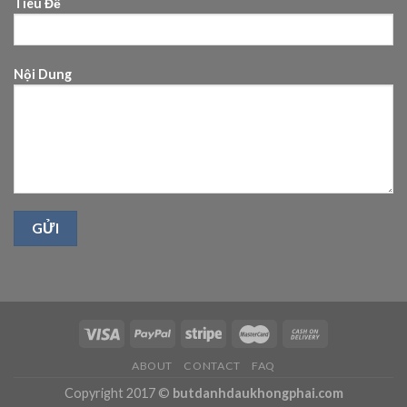
Tiêu Đề
Nội Dung
ABOUT
CONTACT
FAQ
Copyright 2017 ©
butdanhdaukhongphai.com