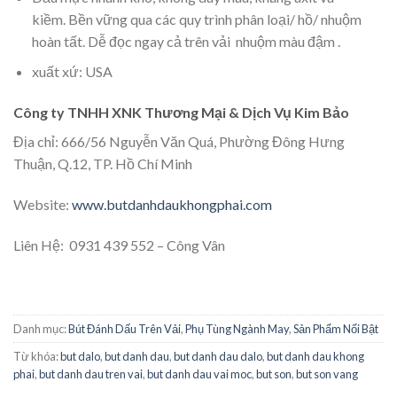
kiềm. Bền vững qua các quy trình phân loại/ hồ/ nhuộm
hoàn tất. Dễ đọc ngay cả trên vải nhuộm màu đậm .
xuất xứ: USA
Công ty TNHH XNK Thương Mại & Dịch Vụ Kim Bảo
Địa chỉ: 666/56 Nguyễn Văn Quá, Phường Đông Hưng
Thuận, Q.12, TP. Hồ Chí Minh
Website:
www.butdanhdaukhongphai.com
Liên Hệ: 0931 439 552 – Công Vân
Danh mục:
Bút Đánh Dấu Trên Vải
,
Phụ Tùng Ngành May
,
Sản Phẩm Nổi Bật
Từ khóa:
but dalo
,
but danh dau
,
but danh dau dalo
,
but danh dau khong
phai
,
but danh dau tren vai
,
but danh dau vai moc
,
but son
,
but son vang