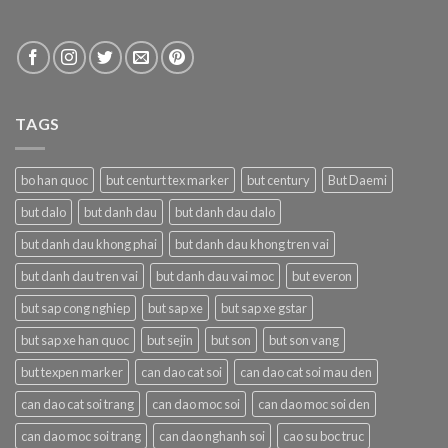
TAGS
bo han quoc
but centurt tex marker
but century
But Daemi
but dalo
but danh dau
but danh dau dalo
but danh dau khong phai
but danh dau khong tren vai
but danh dau tren vai
but danh dau vai moc
but everon
but sap cong nghiep
but sap xe
but sap xe gstar
but sap xe han quoc
but sejin
but son
but son vang
but texpen marker
can dao cat soi
can dao cat soi mau den
can dao cat soi trang
can dao moc soi
can dao moc soi den
can dao moc soi trang
can dao nghanh soi
cao su boc truc