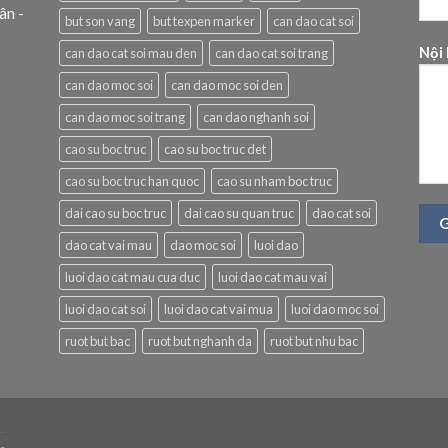
ân -
but son vang
but texpen marker
can dao cat soi
Nội
can dao cat soi mau den
can dao cat soi trang
can dao moc soi
can dao moc soi den
can dao moc soi trang
can dao nghanh soi
cao su boc truc
cao su boc truc det
cao su boc truc han quoc
cao su nham boc truc
dai cao su boc truc
dai cao su quan truc
dao cat soi
dao cat vai mau
dao moc soi
luoi dao
luoi dao cat mau cua duc
luoi dao cat mau vai
luoi dao cat soi
luoi dao cat vai mua
luoi dao moc soi
ruot but bac
ruot but nghanh da
ruot but nhu bac