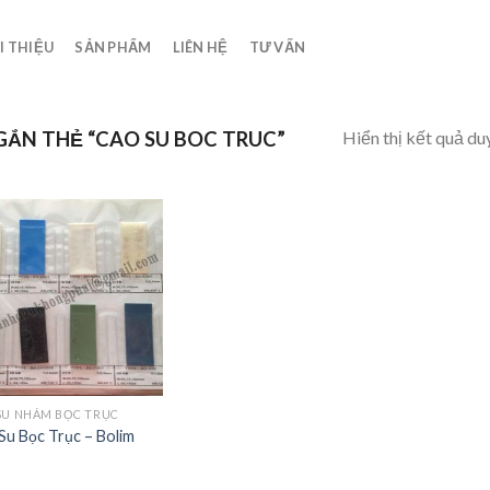
I THIỆU
SẢN PHẨM
LIÊN HỆ
TƯ VẤN
Hiển thị kết quả du
ẮN THẺ “CAO SU BOC TRUC”
Add to
Wishlist
SU NHÁM BỌC TRỤC
Su Bọc Trục – Bolim