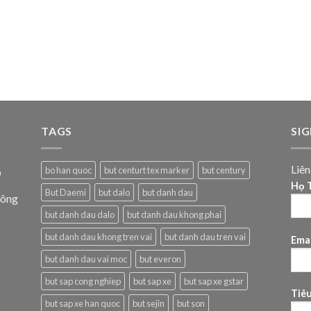
TAGS
SI
Liê
o
bo han quoc
but centurt tex marker
but century
Họ T
But Daemi
but dalo
but danh dau
Đông
but danh dau dalo
but danh dau khong phai
but danh dau khong tren vai
but danh dau tren vai
Emai
but danh dau vai moc
but everon
but sap cong nghiep
but sap xe
but sap xe gstar
Tiê
but sap xe han quoc
but sejin
but son