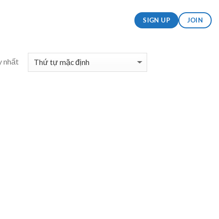
SIGN UP
JOIN
y nhất