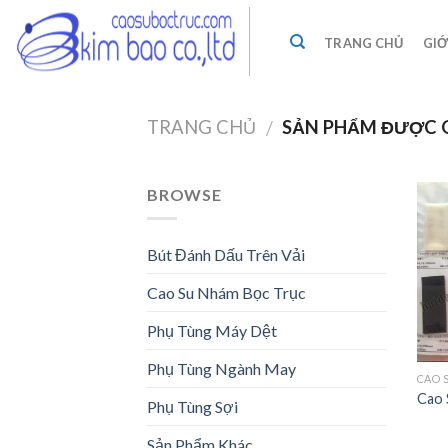
Skip
to
TRANG CHỦ
GIỚ
content
TRANG CHỦ
SẢN PHẨM ĐƯỢC G
/
BROWSE
Bút Đánh Dấu Trên Vải
Cao Su Nhám Bọc Trục
Phụ Tùng Máy Dệt
Phụ Tùng Ngành May
CAO 
Cao 
Phụ Tùng Sợi
Sản Phẩm Khác