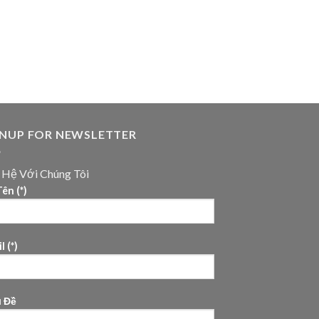
GNUP FOR NEWSLETTER
n Hệ Với Chúng Tôi
ên (*)
l (*)
u Đề