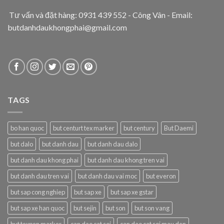
Tư vấn và đặt hàng: 0931 439 552 - Công Vân - Email:
butdanhdaukhongphai@gmail.com
TAGS
bo han quoc
but centurt tex marker
but century
But Daemi
but dalo
but danh dau
but danh dau dalo
but danh dau khong phai
but danh dau khong tren vai
but danh dau tren vai
but danh dau vai moc
but everon
but sap cong nghiep
but sap xe
but sap xe gstar
but sap xe han quoc
but sejin
but son
but son vang
but texpen marker
can dao cat soi
can dao cat soi mau den