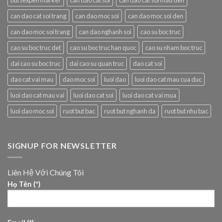
can dao cat soi trang
can dao moc soi
can dao moc soi den
can dao moc soi trang
can dao nghanh soi
cao su boc truc
cao su boc truc det
cao su boc truc han quoc
cao su nham boc truc
dai cao su boc truc
dai cao su quan truc
dao cat soi
dao cat vai mau
dao moc soi
luoi dao
luoi dao cat mau cua duc
luoi dao cat mau vai
luoi dao cat soi
luoi dao cat vai mua
luoi dao moc soi
ruot but bac
ruot but nghanh da
ruot but nhu bac
SIGNUP FOR NEWSLETTER
Liên Hệ Với Chúng Tôi
Họ Tên (*)