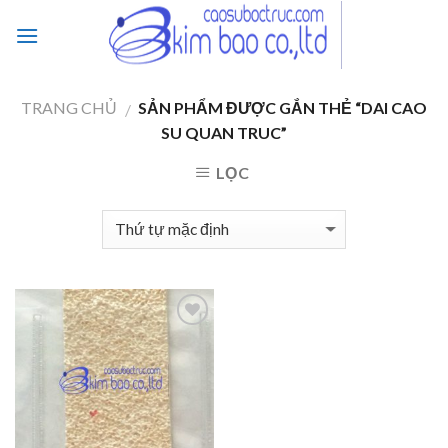
Skip
to
content
TRANG CHỦ
SẢN PHẨM ĐƯỢC GẮN THẺ “DAI CAO
/
SU QUAN TRUC”
LỌC
Add to
Wishlist