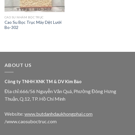
CAO SU NHÁM BỌC TRỤC
Cao Su Bọc Trục Máy Dệt Lưới
Bo-302
ABOUT US
Công ty TNHH XNK TM & DV Kim Bảo
Địa chỉ:666/56 Nguyễn Văn Quá, Phường Đông Hưng
Thuận, Q.12, TP. Hồ Chí Minh
Website:
www.butdanhdaukhongphai.com
/www.caosuboctruc.com