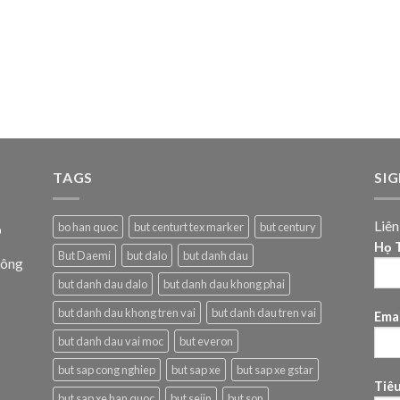
TAGS
SI
Liê
o
bo han quoc
but centurt tex marker
but century
Họ T
But Daemi
but dalo
but danh dau
Đông
but danh dau dalo
but danh dau khong phai
but danh dau khong tren vai
but danh dau tren vai
Emai
but danh dau vai moc
but everon
but sap cong nghiep
but sap xe
but sap xe gstar
Tiê
but sap xe han quoc
but sejin
but son