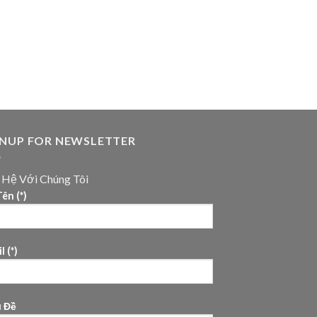
GNUP FOR NEWSLETTER
n Hệ Với Chúng Tôi
ên (*)
l (*)
u Đề