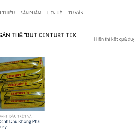
I THIỆU
SẢN PHẨM
LIÊN HỆ
TƯ VẤN
ẮN THẺ “BUT CENTURT TEX
Hiển thị kết quả du
Add to
Wishlist
ĐÁNH DẤU TRÊN VẢI
Đánh Dấu Không Phai
ury