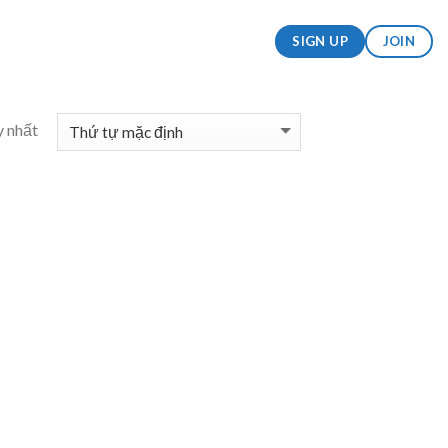
SIGN UP
JOIN
y nhất