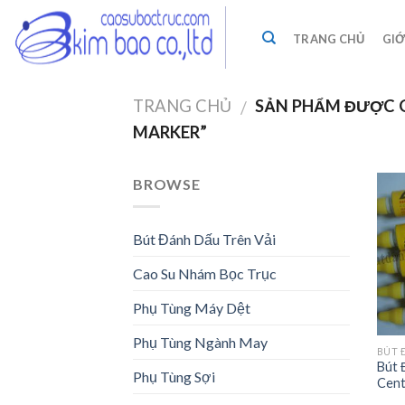
Skip
to
TRANG CHỦ
GIỚ
content
TRANG CHỦ
SẢN PHẨM ĐƯỢC G
/
MARKER”
BROWSE
Bút Đánh Dấu Trên Vải
Cao Su Nhám Bọc Trục
Phụ Tùng Máy Dệt
Phụ Tùng Ngành May
BÚT 
Bút 
Phụ Tùng Sợi
Cent