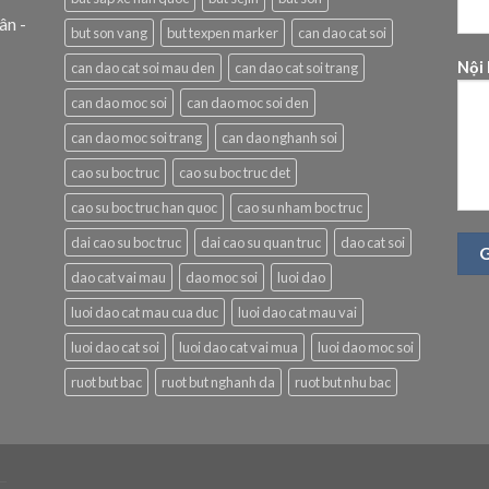
ân -
but son vang
but texpen marker
can dao cat soi
Nội
can dao cat soi mau den
can dao cat soi trang
can dao moc soi
can dao moc soi den
can dao moc soi trang
can dao nghanh soi
cao su boc truc
cao su boc truc det
cao su boc truc han quoc
cao su nham boc truc
dai cao su boc truc
dai cao su quan truc
dao cat soi
dao cat vai mau
dao moc soi
luoi dao
luoi dao cat mau cua duc
luoi dao cat mau vai
luoi dao cat soi
luoi dao cat vai mua
luoi dao moc soi
ruot but bac
ruot but nghanh da
ruot but nhu bac